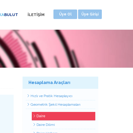
Üye Ol
Üye Girişi
KA
BULUT
İLETİŞİM
Hesaplama Araçları
Hızlı ve Pratik Hesaplayıcı
Geometrik Şekil Hesaplamaları
Daire
Daire Dilimi