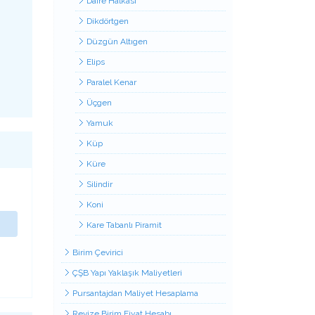
Daire Halkası
Dikdörtgen
Düzgün Altıgen
Elips
Paralel Kenar
Üçgen
Yamuk
Küp
Küre
Silindir
Koni
Kare Tabanlı Piramit
Birim Çevirici
ÇŞB Yapı Yaklaşık Maliyetleri
Pursantajdan Maliyet Hesaplama
Revize Birim Fiyat Hesabı