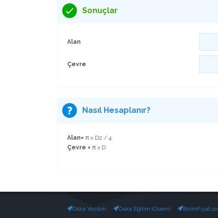
Sonuçlar
Alan
Çevre
Nasıl Hesaplanır?
Alan=
π x D2 / 4
Çevre =
π x D
Oska Yazılım
Oska Eğitim (Osem)
BirimFiyat.c