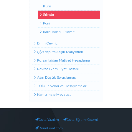
Küre
Silindir
Koni
Kare Tabanlı Piramit
Birim Çevirici
ÇŞB Yapı Yaklaşık Maliyetleri
Pursantajdan Maliyet Hesaplama
Revize Birim Fiyat Hesabı
Aşırı Düşük Sorgulaması
TÜİK Tabloları ve Hesaplamalar
Kamu İhale Mevzuatı
Oska Yazılım
Oska Eğitim (Osem)
BirimFiyat.com