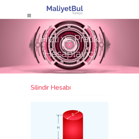
Hızlı ve Pratik
Hesaplayıcı
Silindir Hesabı