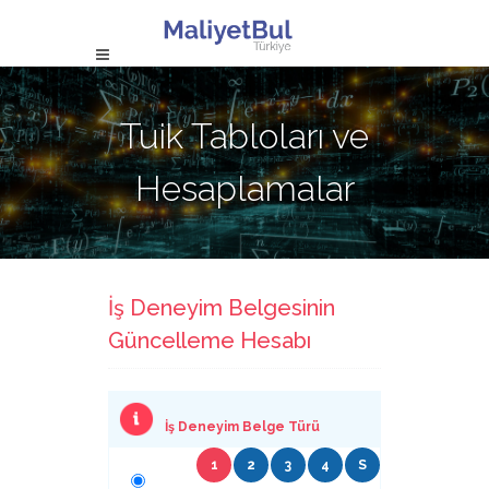
Tuik Tabloları ve
Hesaplamalar
İş Deneyim Belgesinin
Güncelleme Hesabı
İş Deneyim Belge Türü
1
2
3
4
S